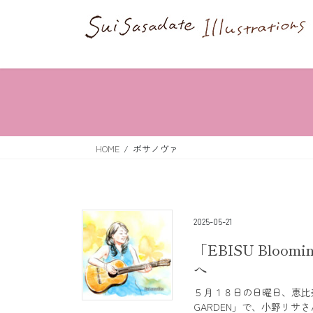
コ
ナ
ン
ビ
テ
ゲ
ン
ー
ツ
シ
へ
ョ
ス
ン
HOME
ボサノヴァ
キ
に
ッ
移
プ
動
2025-05-21
「EBISU Bloom
へ
５月１８日の日曜日、恵比寿ガー
GARDEN」で、小野リサ