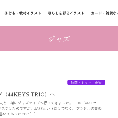
子ども・教材イラスト
暮らしを彩るイラスト
カード・雑貨な
ジャズ
映画・ドラマ・音楽
44KEYS TRIO）へ
と一緒にジャズライブへ行ってきました。 この「44KEYS
ookで見つけたのですが、JAZZというだけでなく、ブラジルの音楽
いてあったので […]