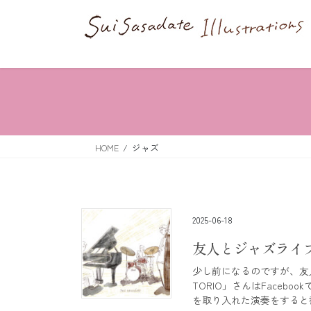
コ
ナ
ン
ビ
テ
ゲ
ン
ー
ツ
シ
へ
ョ
ス
ン
HOME
ジャズ
キ
に
ッ
移
プ
動
2025-06-18
友人とジャズライブ（
少し前になるのですが、友人
TORIO」さんはFaceb
を取り入れた演奏をすると書